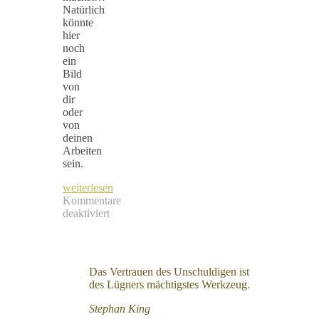
Natürlich
könnte
hier
noch
ein
Bild
von
dir
oder
von
deinen
Arbeiten
sein.
weiterlesen
Kommentare
deaktiviert
für
Mein
erster
Blogbeitrag
Das Vertrauen des Unschuldigen ist
des Lügners mächtigstes Werkzeug.
Stephan King