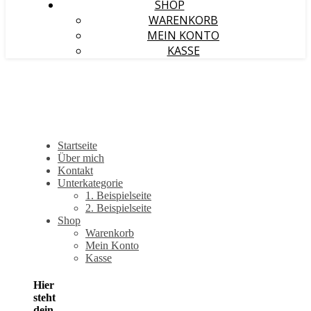
SHOP
WARENKORB
MEIN KONTO
KASSE
Startseite
Über mich
Kontakt
Unterkategorie
1. Beispielseite
2. Beispielseite
Shop
Warenkorb
Mein Konto
Kasse
Hier
steht
dein