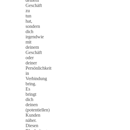
deinem
Geschäft
zu
tun
hat,
sondern
dich
irgendwie
mit
deinem
Geschäft
oder
deiner
Persönlichkeit
in
Verbindung
bring.
Es
bringt
dich
deinen
(potentiellen)
Kunden
näher.
Diesen