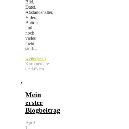
Bild,
Datei,
Abstandshalter,
Video,
Button
und
noch
vieles
mehr
sind…
weiterlesen
Kommentare
deaktiviert
für
Blogbeitrag:
Macht
Sinn
Mein
erster
Blogbeitrag
April
1,