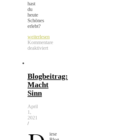
hast
du
heute
Schönes
erlebt?
weiterlesen
Kommentare
deaktiviert
für
Blogeintrag
Beispiel
Blogbeitrag:
Macht
Sinn
April
1,
2021
/
iese
Blog